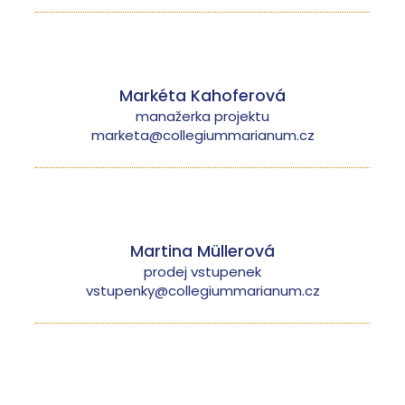
Markéta Kahoferová
manažerka projektu
marketa@collegiummarianum.cz
Martina Müllerová
prodej vstupenek
vstupenky@collegiummarianum.cz