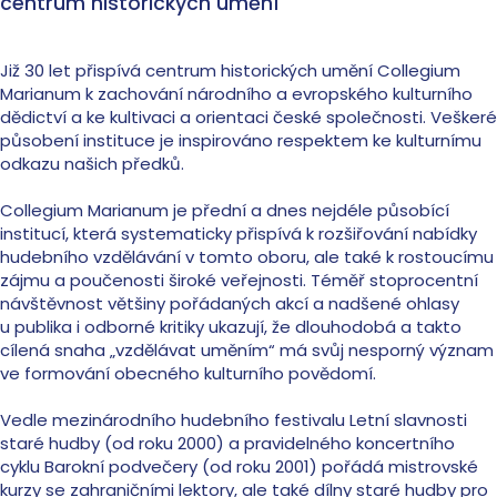
centrum historických umění
Již 30 let přispívá centrum historických umění Collegium
Marianum k zachování národního a evropského kulturního
dědictví a ke kultivaci a orientaci české společnosti. Veškeré
působení instituce je inspirováno respektem ke kulturnímu
odkazu našich předků.
Collegium Marianum je přední a dnes nejdéle působící
institucí, která systematicky přispívá k rozšiřování nabídky
hudebního vzdělávání v tomto oboru, ale také k rostoucímu
zájmu a poučenosti široké veřejnosti. Téměř stoprocentní
návštěvnost většiny pořádaných akcí a nadšené ohlasy
u publika i odborné kritiky ukazují, že dlouhodobá a takto
cílená snaha „vzdělávat uměním“ má svůj nesporný význam
ve formování obecného kulturního povědomí.
Vedle mezinárodního hudebního festivalu Letní slavnosti
staré hudby (od roku 2000) a pravidelného koncertního
cyklu Barokní podvečery (od roku 2001) pořádá mistrovské
kurzy se zahraničními lektory, ale také dílny staré hudby pro