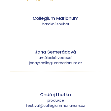
Collegium Marianum
barokní soubor
Jana Semerádová
umělecká vedoucí
jana@collegiummarianum.cz
Ondřej Lhotka
produkce
festival@collegiummarianum.cz