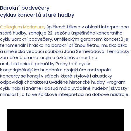
Barokní podvečery
cyklus koncertů staré hudby
Collegium Marianum
, špičkové těleso v oblasti interpretace
staré hudby, zahajuje 22. sezónu úspěšného koncertního
cyklu Barokní podvečery. Uměleckým garantem koncertů je
fenomenální hráčka na barokní příčnou flétnu, muzikoložka
a umělecká vedoucí souboru Jana Semerádová. Tematicky
zaměřená dramaturgie a úzká návaznost na
architektonické památky Prahy řadí cyklus
k nejoriginálnějším hudebním projektům metropole.
Koncerty se konají v sálech, které stylově i akusticky
odpovídají charakteru uváděné historické hudby. Program
cyklu nabízí známé i dosud málo uváděné hudební skvosty
minulosti, a to ve špičkové interpretaci na dobové nástroje.