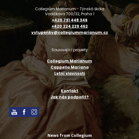
Collegium Marianum - Týnská škola
Vodičkova 700/32, Praha 1
+420 731 448 346
+420 224 229 462
vstupenky@collegiummarianum.cz
Související projekty
Collegium Marianum
Cappella Mariana
Letní slavnosti
Kontakt
Jak nás podpořit?
News from Collegium