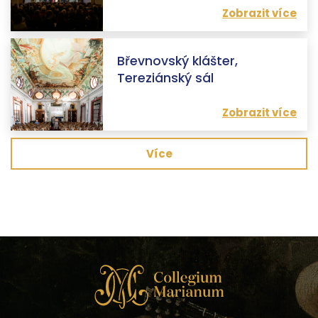
Zobrazit více
Břevnovský klášter,
Tereziánský sál
Zobrazit více
Více