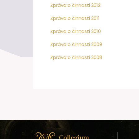
Zpráva o činnosti 2012
Zpráva o činnosti 2011
Zpráva o činnosti 2010
Zpráva o činnosti 2009
Zpráva o činnosti 2008