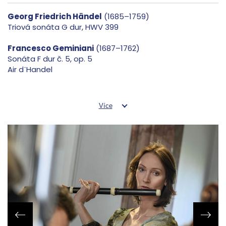
Georg Friedrich Händel
(1685–1759)
Triová sonáta G dur, HWV 399
Francesco Geminiani
(1687–1762)
Sonáta F dur č. 5, op. 5
Air d᾿Handel
Georg Friedrich Händel
Triová sonáta h moll, HWV 386b
Více
Přestávka
Arcangelo Corelli
(1653–1713)
Sonata da chiesa h moll č. 4, op 3
Jean-Baptiste Quentin
(před 1690 – ca 1742)
Sonáta D dur č. 5, op. 3
Francesco Geminiani
Triová sonáta d moll, č. 5, op. 2