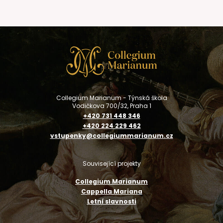
Vystoupení souboru na festivalech a prestižních pódiích
jako například Tage Alter Musik Regensburg, Bachfest
Leipzig, Utrecht Oude Muziek Festival, Musikfestspiele
Potsdam, Mitte Europa, Festival de Sablé, Klang Vokal
Dortmund, Palau Música Barcelona, Pražské jaro,
Svatováclavský hudební festival a Concentus Moraviae
byla přijata s velkým úspěchem. V roce 2008 soubor
zahájil úspěšnou spolupráci s hudebním vydavatelstvím
Supraphon, které v rámci řady
„Hudba Prahy 18. století“
vydalo již osm jeho nahrávek.
Collegium Marianum - Týnská škola
Vodičkova 700/32, Praha 1
+420 731 448 346
+420 224 229 462
vstupenky@collegiummarianum.cz
Související projekty
Collegium Marianum
Cappella Mariana
Letní slavnosti