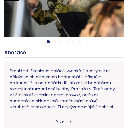
Anotace
Prostředí římských paláců vysoké šlechty a k ní
náležejících církevních hodnostářů přispělo
na konci 17. a na počátku 18. století k bohatému
rozvoji instrumentální hudby. Protože v Římě nebyl
v 17. století stabilní operní provoz, nalézali
hudebníci a skladatelé zaměstnání právě
u bohaté aristokracie. Ti nejvýznamnější šlechtici
pořádali ve svých sídlech jednou týdně veřejné
koncerty zvané akademie, na nichž zněly nejnovější
Více
kusy v Římě působících mistrů. Mezi hlavní