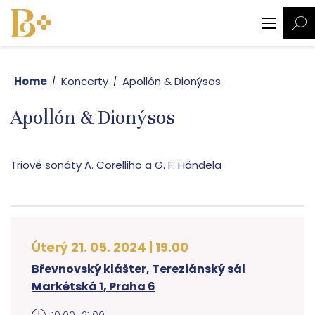
Home
Koncerty
Apollón & Dionýsos
Apollón & Dionýsos
Triové sonáty A. Corelliho a G. F. Händela
Úterý 21. 05. 2024 | 19.00
Břevnovský klášter, Tereziánský sál
Markétská 1, Praha 6