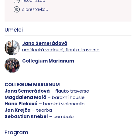
19.00–21.00
s přestávkou
Umělci
Jana Semerádová
umělecká vedoucí, flauto traverso
Collegium Marianum
COLLEGIUM MARIANUM
Jana Semerádová
– flauto traverso
Magdalena Malá
– barokní housle
Hana Fleková
– barokní violoncello
Jan Krejča
– teorba
Sebastian Knebel
– cembalo
Program