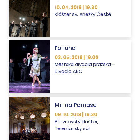
10. 04. 2018 | 19.30
Klášter sv. Anežky České
Forlana
03. 05. 2018 | 19.00
Městská divadla pražská –
Divadlo ABC
Mír na Parnasu
09. 10. 2018 | 19.30
Břevnovský klášter,
Tereziánský sál