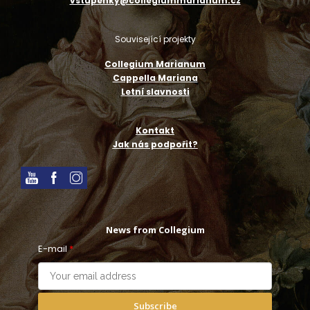
vstupenky@collegiummarianum.cz
Související projekty
Collegium Marianum
Cappella Mariana
Letní slavnosti
Kontakt
Jak nás podpořit?
News from Collegium
E-mail
*
Subscribe