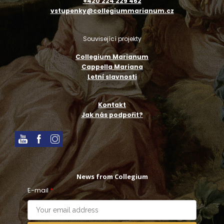
+420 224 229 462
vstupenky@collegiummarianum.cz
Související projekty
Collegium Marianum
Cappella Mariana
Letní slavnosti
Kontakt
Jak nás podpořit?
News from Collegium
E-mail
*