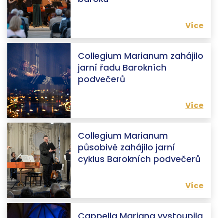
Více
Collegium Marianum zahájilo
jarní řadu Barokních
podvečerů
Více
Collegium Marianum
působivě zahájilo jarní
cyklus Barokních podvečerů
Více
Cappella Mariana vystoupila