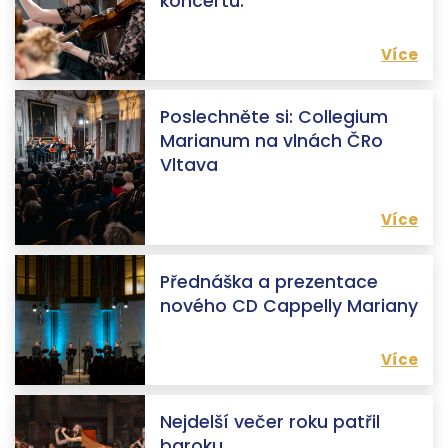
koncertu.
Více
Poslechněte si: Collegium
Marianum na vlnách ČRo
Vltava
Více
Přednáška a prezentace
nového CD Cappelly Mariany
Více
Nejdelší večer roku patřil
baroku